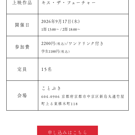
上映作品
キス・ザ・フューチャー
2026年9月17日(木)
開催日
1部 13:00〜 / 2部 18:00〜
2200円
/ワンドリンク付き
(税込)
参加費
学生1100円
(税込)
定員
15名
ことぶき
会場
604-0906 京都府京都市中京区新烏丸通竹屋
町上る東椹木町118
申し込みはこちら