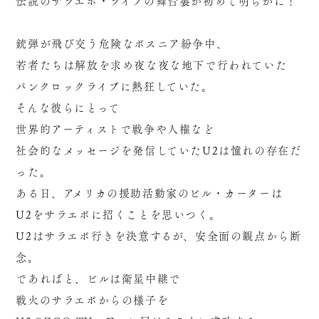
伝説のサラエボ・ライブの舞台裏が初めて明らかに！
銃弾が飛び交う危険なボスニア紛争中、
若者たちは解放を求め夜な夜な地下で行われていた
パンクロックライブに熱狂していた。
そんな彼らにとって
世界的アーティストで戦争や人権など
社会的なメッセージを発信していたU2は憧れの存在だ
った。
ある日、アメリカの援助活動家のビル・カーターは
U2をサラエボに招くことを思いつく。
U2はサラエボ行きを決意するが、安全面の観点から断
念。
であればと、ビルは衛星中継で
戦火のサラエボからの様子を